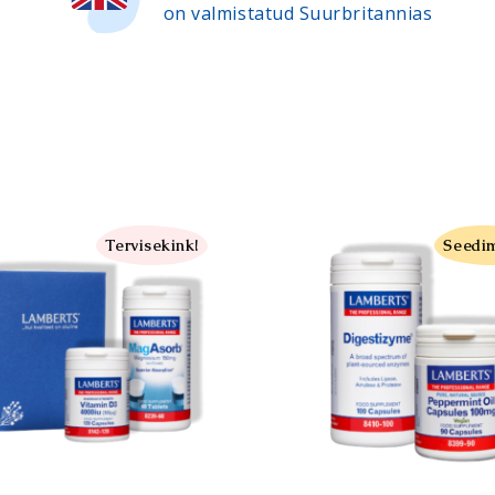
on valmistatud Suurbritannias
Liigesed
Magneesium
tid
Ajutöö ja mälu
Aminohapped
Organismi puhastamine
Silmad
Energia
Uni
Tervisekink!
Seedim
Suurus
Lisa ostukorvi
Lisa ostu