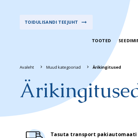
TOIDULISANDI TEEJUHT
TOOTED
SEEDIMI
Avaleht
Muud kategooriad
Ärikingitused
Ärikingituse
Suveks valmis -
Vitamiinid
sooduspakkumised
Multivitamiinid
Kiirelt terveks
Mineraalained
TOP tooted
Oomega-3- ja oom
Uued tooted
Tasuta transport pakiautomaati
Taimsed ekstraktid