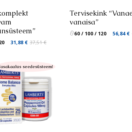
komplekt
Tervisekink “Vana
vam
vanaisa”
nsüsteem”
Algne
60 / 100 / 120
56,84
€
Algne
Praegune
20
31,88
€
37,51
€
hind
hind
hind
oli:
oli:
on:
71,05 €.
5
asakaalus seedesüsteem!
37,51 €.
31,88 €.