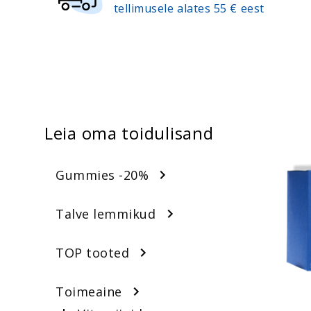
Kõik tooted
tellimusele alates 55 € eest
Aminohapped
Vitamiinide komplek
Leia oma toidulisand
Gummies -20%
Talve lemmikud
TOP tooted
Suurus
Toimeaine