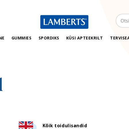
Otsin
NE
GUMMIES
SPORDIKS
KÜSI APTEEKRILT
TERVISE
d
Kiirelt terveks
Aktiivsele spor
Immuunsus
Meie sportlas
Seedimine
Treeningutest
ega-6
Juuksed, küüned ja nahk
Antioksüdandi
Kõik toidulisandid
Süda ja veresoonkond
BCAA