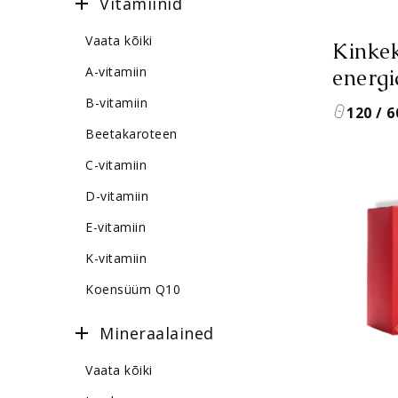
Vitamiinid
Vaata kõiki
Kinke
A-vitamiin
energi
B-vitamiin
120 / 6
Beetakaroteen
C-vitamiin
D-vitamiin
E-vitamiin
K-vitamiin
Koensüüm Q10
Mineraalained
Suurus
Vaata kõiki