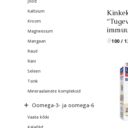
Jood
Kinke
Kaltsium
“Tuge
Kroom
immuu
Magneesium
100 / 1
Mangaan
Raud
Räni
T
Seleen
Tsink
Mineraalainete kompleksid
Oomega-3- ja oomega-6
Suurus
Vaata kõiki
Kalaõlid