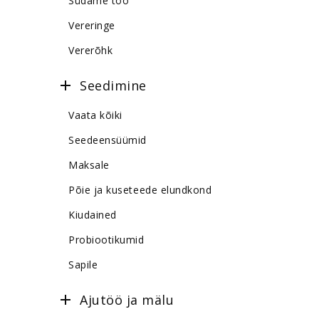
Südame töö
Vereringe
Vererõhk
Seedimine
Vaata kõiki
Seedeensüümid
Maksale
Põie ja kuseteede elundkond
Kiudained
Probiootikumid
Sapile
Ajutöö ja mälu