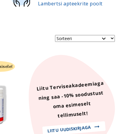
Lambertsi apteekrite poolt
Kaalust alla
Diabeedikutele
Kingiideed
Ärikingitused
Sorteeri
isele!
Liitu Terviseakadeemiaga
ning saa -10% soodustust
oma esimeselt
tellimuselt!
LIITU UUDISKIRJAGA
korvi