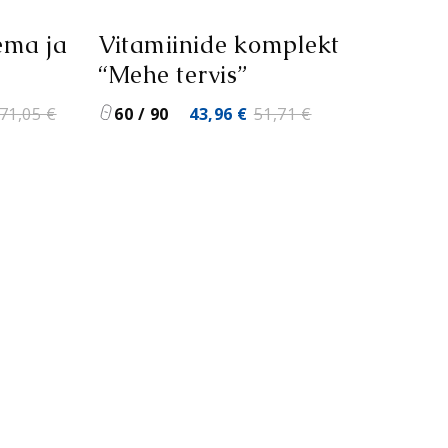
ema ja
Vitamiinide komplekt
“Mehe tervis”
Praegune
Algne
Praegune
71,05
€
60 / 90
43,96
€
51,71
€
hind
hind
hind
on:
oli:
on:
6,84 €.
51,71 €.
43,96 €.