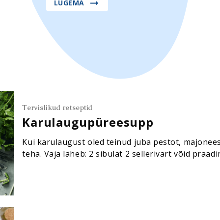
LUGEMA
Tervislikud retseptid
Karulaugupüreesupp
Kui karulaugust oled teinud juba pestot, majoneesi
teha. Vaja läheb: 2 sibulat 2 sellerivart võid pra
puljongit 400 g külmutatud herneid 200 ml köögik
seedermänniseemneid, (feta)juustu ja (isekasvata