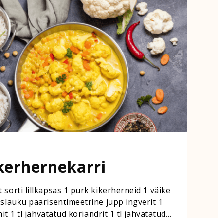
ikerhernekarri
 sorti lillkapsas 1 purk kikerherneid 1 väike
üslauku paarisentimeetrine jupp ingverit 1
mit 1 tl jahvatatud koriandrit 1 tl jahvatatud