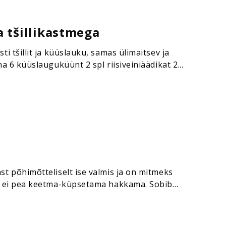
a tšillikastmega
ti tšillit ja küüslauku, samas ülimaitsev ja
na 6 küüslauguküünt 2 spl riisiveiniäädikat 2
list vett Täidiseks: (punast) kapsast…
st põhimõtteliselt ise valmis ja on mitmeks
iis ei pea keetma-küpsetama hakkama. Sobib
ub olema, et ei…