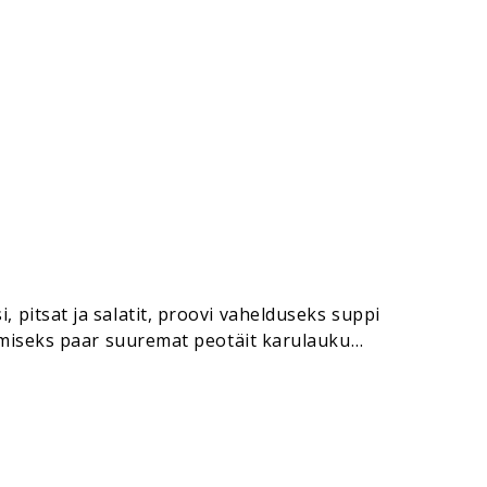
, pitsat ja salatit, proovi vahelduseks suppi
adimiseks paar suuremat peotäit karulauku
oort serveerimiseks näiteks
ud)…