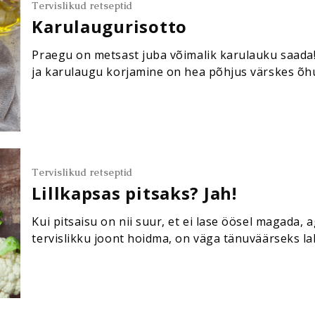
Tervislikud retseptid
Karulaugurisotto
Praegu on metsast juba võimalik karulauku saada! 
ja karulaugu korjamine on hea põhjus värskes õhu
pähe tuleb, on karulaugust pestot teha. Aga proov
Tervislikud retseptid
Lillkapsas pitsaks? Jah!
Kui pitsaisu on nii suur, et ei lase öösel magada,
tervislikku joont hoidma, on väga tänuväärseks lah
keskmine (või suurem) lillkapsas 1 muna Parmes