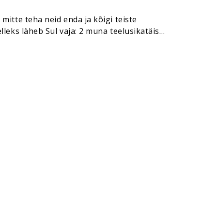
itte teha neid enda ja kõigi teiste
leks läheb Sul vaja: 2 muna teelusikatäis
brit Tee nii: Võta 2 muna ja…