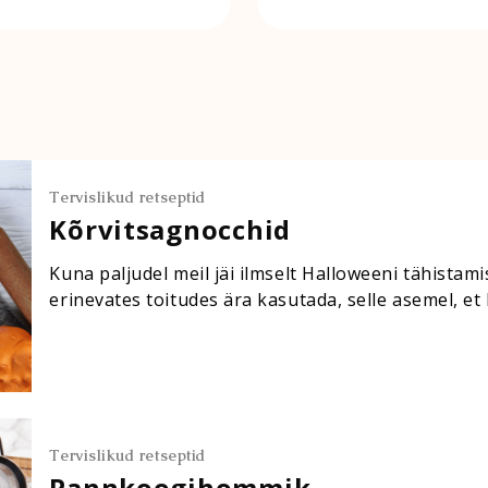
n ühtlane, lisa
vürtsköömneid peotäis v
ära,…
Tervislikud retseptid
Kõrvitsagnocchid
Kuna paljudel meil jäi ilmselt Halloweeni tähistami
erinevates toitudes ära kasutada, selle asemel, et 
tegemine ette võtta? Saad teha korraga suuremas
Tervislikud retseptid
Pannkoogihommik