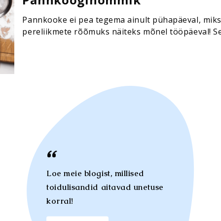
Pannkooke ei pea tegema ainult pühapäeval, miks m
pereliikmete rõõmuks näiteks mõnel tööpäeval! Sel
(pruuni) suhkrut 1 banaan 40 g Lamberts valgupul
Loe meie blogist, millised
toidulisandid aitavad unetuse
korral!