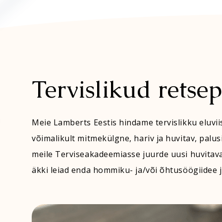
Kõik tooted
Aminohapped
Vitamiinide komplek
Tervislikud retsep
Meie Lamberts Eestis hindame tervislikku eluviis
võimalikult mitmekülgne, hariv ja huvitav, palusi
meile Terviseakadeemiasse juurde uusi huvitava
äkki leiad enda hommiku- ja/või õhtusöögiidee 