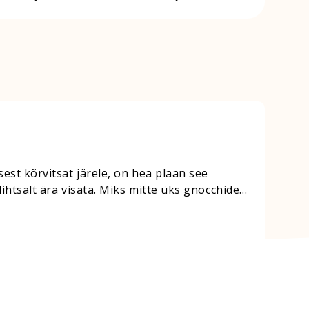
ärsket koriandrit – varred kasuta karri sees
sest kõrvitsat järele, on hea plaan see
lihtsalt ära visata. Miks mitte üks gnocchide
 koguses, kui juba mässamise ette võtad,…