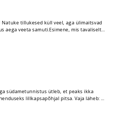
Natuke tillukesed küll veel, aga ülimaitsvad
s aega veeta samuti.Esimene, mis tavaliselt
i vahelduseks midagi uut – näiteks risottot….
 aga südametunnistus ütleb, et peaks ikka
enduseks lillkapsapõhjal pitsa. Vaja läheb: 1
ani või mõnda muud kõvemat juust…