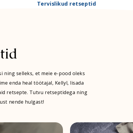
Tervislikud retseptid
Liigesed
Magneesium
tid
Ajutöö ja mälu
Aminohapped
Organismi puhastamine
Silmad
tid
Energia
Uni
i ning selleks, et meie e-pood oleks
me enda heal töötajal, Kellyl, lisada
id retsepte. Tutvu retseptidega ning
just nende hulgast!