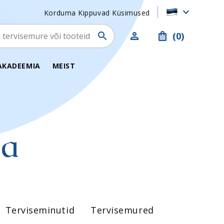
Korduma Kippuvad Küsimused
g
(0)
Minu kasutaja
AKADEEMIA
MEIST
ia
tijale
Naistele
te lemmikud
Meestele
 taastumiseks
Lastele
d
Vaimne tervis
Terviseminutid
Tervisemured
Menopaus