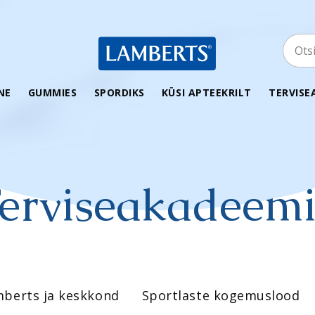
Otsin
NE
GUMMIES
SPORDIKS
KÜSI APTEEKRILT
TERVISE
erviseakadeem
Kiirelt terveks
Aktiivsele spor
Immuunsus
Meie sportlas
Seedimine
Treeningutest
ega-6
Juuksed, küüned ja nahk
Antioksüdandi
berts ja keskkond
Sportlaste kogemuslood
Süda ja veresoonkond
BCAA