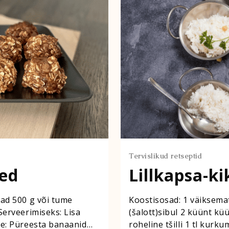
Tervislikud retseptid
sed
Lillkapsa-k
ad 500 g või tume
Koostisosad: 1 väiksemat
Serveerimiseks: Lisa
(šalott)sibul 2 küünt kü
ne: Püreesta banaanid
roheline tšilli 1 tl kurku