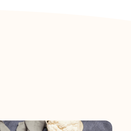
Kaalust alla
Diabeedikutele
Kingiideed
Ärikingitused