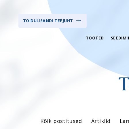
TOIDULISANDI TEEJUHT
TOOTED
SEEDIMI
T
Suveks valmis -
Vitamiinid
sooduspakkumised
Multivitamiinid
Kiirelt terveks
Mineraalained
TOP tooted
Oomega-3- ja oom
Uued tooted
Kõik postitused
Artiklid
Lam
Taimsed ekstraktid