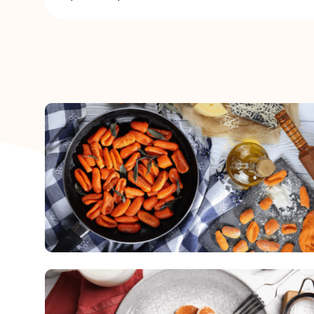
kausis, seejärel lisa juurde kaneel. Kui mass o
kaerahelbed ning sega…