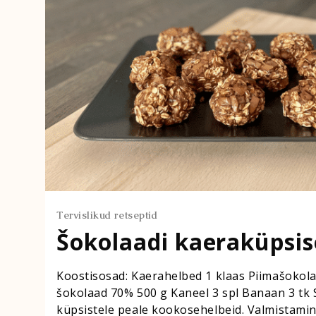
Tervislikud retseptid
Šokolaadi kaeraküpsi
Koostisosad: Kaerahelbed 1 klaas Piimašokola
šokolaad 70% 500 g Kaneel 3 spl Banaan 3 tk 
küpsistele peale kookosehelbeid. Valmistami