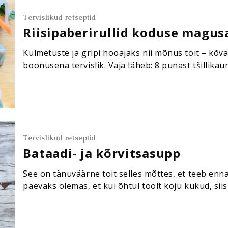
Tervislikud retseptid
Riisipaberirullid koduse magus
Külmetuste ja gripi hooajaks nii mõnus toit – kõvas
boonusena tervislik. Vaja läheb: 8 punast tšillikau
spl (pruuni) suhkrut spl sojakastet 1 spl maisitärk
Tervislikud retseptid
Bataadi- ja kõrvitsasupp
See on tänuväärne toit selles mõttes, et teeb enna
päevaks olemas, et kui õhtul töölt koju kukud, s
hästi ka sügavkülmutada, kui eriti kiire nädal juht